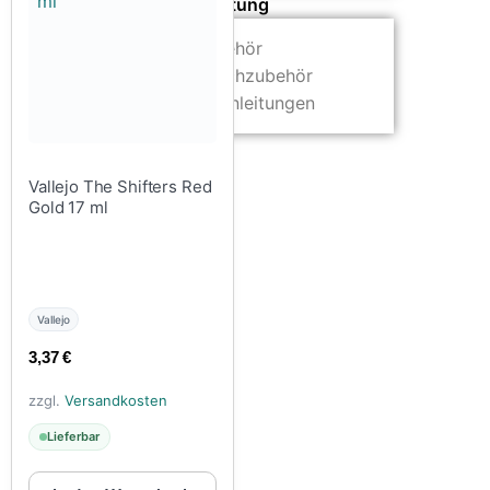
Zubehör & Ausstattung
Arbeitsplatz & Zubehör
Leerbehälter & Mischzubehör
Spezialliteratur & Anleitungen
Gutscheine
Vallejo The Shifters Red
Gold 17 ml
X
Vallejo
3,37
€
zzgl.
Versandkosten
Lieferbar