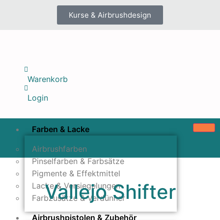
Kurse & Airbrushdesign
Warenkorb
Login
Farben & Lacke
Airbrushfarben
Pinselfarben & Farbsätze
Pigmente & Effektmittel
Vallejo Shifter
Lacke & Versiegelungen
Farbzusätze & Verdünner
Airbrushpistolen & Zubehör