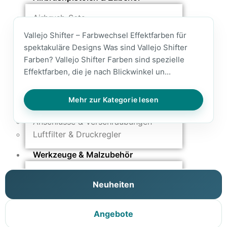
Airbrush-Sets
Airbrush-Pistolen
Vallejo Shifter – Farbwechsel Effektfarben für
Düsen & Nadeln
spektakuläre Designs Was sind Vallejo Shifter
Ersatzteile & Tuning
Farben? Vallejo Shifter Farben sind spezielle
Effektfarben, die je nach Blickwinkel un...
Kompressoren & Lufttechnik
Kompressoren
Mehr zur Kategorie lesen
Schläuche & Kupplungen
Anschlüsse & Verschraubungen
Luftfilter & Druckregler
Werkzeuge & Malzubehör
Pinsel & Stifte
Neuheiten
Pinstriping & Linienführung
Radierer & Schneidewerkzeuge
Plotter & Zubehör
Angebote
Modellbau-Zubehör