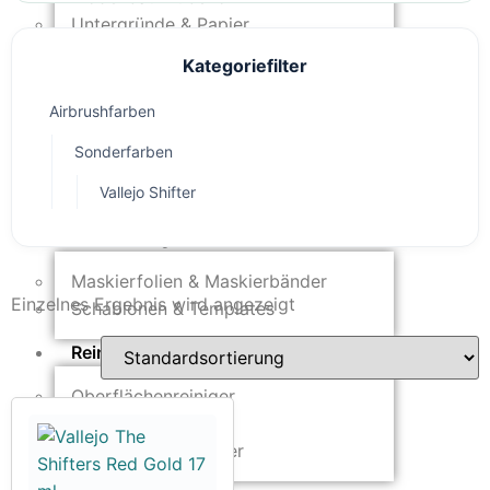
Untergründe & Papier
Kategoriefilter
Oberflächenvorbereitung &
Bearbeitung
Airbrushfarben
Spachtelmasse & Sprühspachtel
Sonderfarben
Schleif- & Poliermittel
Sandstrahlen & Spezialbehandlungen
Vallejo Shifter
Maskierung & Schablonen
Maskierfolien & Maskierbänder
Einzelnes Ergebnis wird angezeigt
Schablonen & Templates
Reinigung & Pflege
Oberflächenreiniger
Airbrush-Reiniger
Luftreinigung & Filter