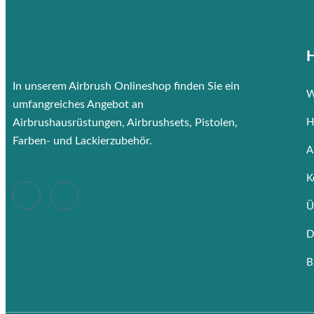
H
In unserem Airbrush Onlineshop finden Sie ein
W
umfangreiches Angebot an
Airbrushausrüstungen, Airbrushsets, Pistolen,
H
Farben- und Lackierzubehör.
A
K
Ü
D
B