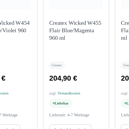
Wicked W454
Createx Wicked W455
Cr
e/Violet 960
Flair Blue/Magenta
Fla
960 ml
ml
Createx
Cre
0
€
204,90
€
20
kosten
zzgl.
Versandkosten
zzgl
Lieferbar
L
7 Werktage
Lieferzeit:
4-7 Werktage
Lief