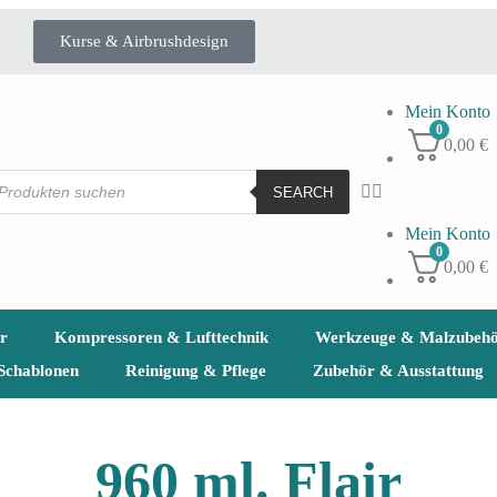
Kurse & Airbrushdesign
Mein Konto
0
0,00
€
SEARCH
Mein Konto
0
0,00
€
r
Kompressoren & Lufttechnik
Werkzeuge & Malzubeh
Schablonen
Reinigung & Pflege
Zubehör & Ausstattung
960 ml. Flair