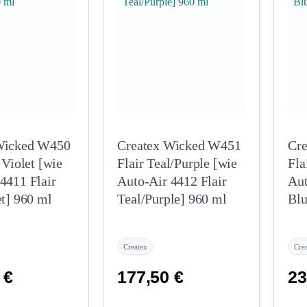
Wicked W450
Createx Wicked W451
Cr
 Violet [wie
Flair Teal/Purple [wie
Fla
4411 Flair
Auto-Air 4412 Flair
Aut
et] 960 ml
Teal/Purple] 960 ml
Blu
Createx
Cre
0
€
177,50
€
23