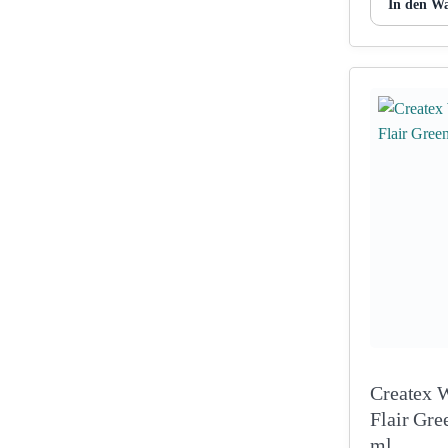
In den W
Createx 
Flair Gre
ml