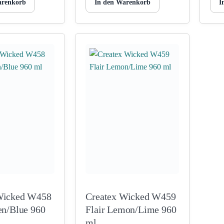
arenkorb
In den Warenkorb
I
Wicked W458
Createx Wicked W459
en/Blue 960
Flair Lemon/Lime 960
ml