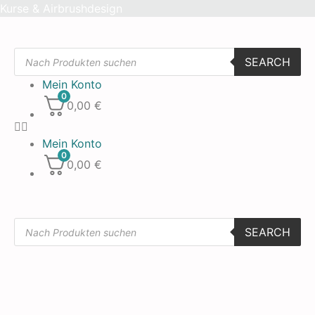
Skip
Kurse & Airbrushdesign
to
content
Products
SEARCH
search
Mein Konto
0
0,00
€
Mein Konto
0
0,00
€
Products
SEARCH
search