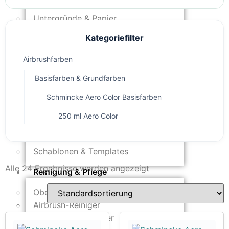
Modellbau-Zubehör
Untergründe & Papier
Kategoriefilter
Oberflächenvorbereitung &
Bearbeitung
Airbrushfarben
Spachtelmasse & Sprühspachtel
Basisfarben & Grundfarben
Schleif- & Poliermittel
Sandstrahlen & Spezialbehandlungen
Schmincke Aero Color Basisfarben
250 ml Aero Color
Maskierung & Schablonen
Maskierfolien & Maskierbänder
Schablonen & Templates
Alle 24 Ergebnisse werden angezeigt
Reinigung & Pflege
Oberflächenreiniger
Airbrush-Reiniger
Luftreinigung & Filter