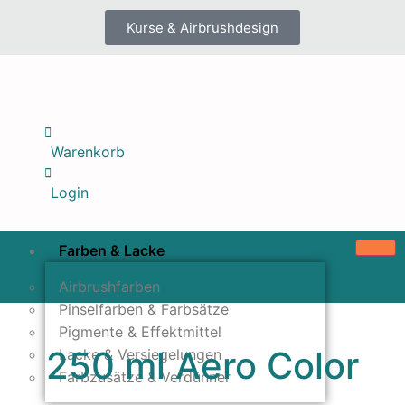
Kurse & Airbrushdesign
Warenkorb
Login
Farben & Lacke
Airbrushfarben
Pinselfarben & Farbsätze
Pigmente & Effektmittel
250 ml Aero Color
Lacke & Versiegelungen
Farbzusätze & Verdünner