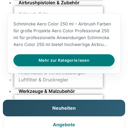
Airbrushpistolen & Zubehör
Airbrush-Sets
Airbrush-Pistolen
Schmincke Aero Color 250 ml – Airbrush Farben
Düsen & Nadeln
für große Projekte Aero Color Professional 250
Ersatzteile & Tuning
ml für professionelle Anwendungen Schmincke
Aero Color 250 ml bietet hochwertige Airbru...
Kompressoren & Lufttechnik
Kompressoren
Mehr zur Kategorie lesen
Schläuche & Kupplungen
Anschlüsse & Verschraubungen
Luftfilter & Druckregler
Werkzeuge & Malzubehör
Pinsel & Stifte
Neuheiten
Pinstriping & Linienführung
Radierer & Schneidewerkzeuge
Plotter & Zubehör
Angebote