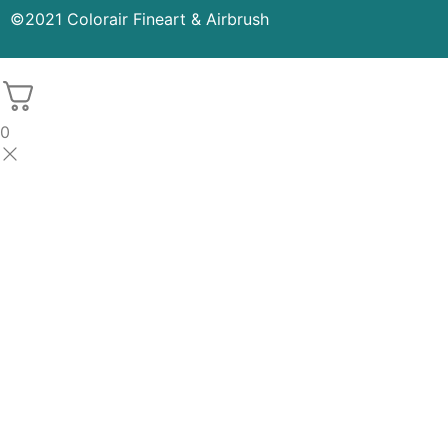
©2021 Colorair Fineart & Airbrush
0