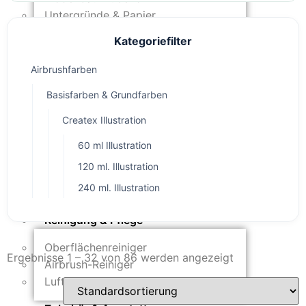
Untergründe & Papier
Kategoriefilter
Oberflächenvorbereitung &
Bearbeitung
Airbrushfarben
Spachtelmasse & Sprühspachtel
Basisfarben & Grundfarben
Schleif- & Poliermittel
Sandstrahlen & Spezialbehandlungen
Createx Illustration
60 ml Illustration
Maskierung & Schablonen
120 ml. Illustration
Maskierfolien & Maskierbänder
240 ml. Illustration
Schablonen & Templates
Reinigung & Pflege
Oberflächenreiniger
Ergebnisse 1 – 32 von 86 werden angezeigt
Airbrush-Reiniger
Luftreinigung & Filter