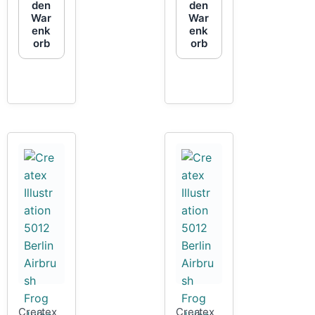
den
den
War
War
enk
enk
orb
orb
Createx
Createx