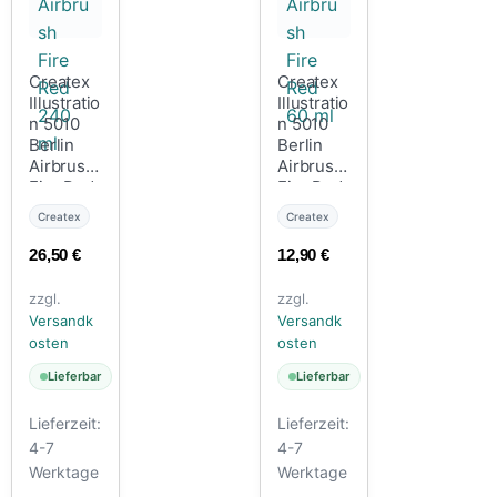
Createx
Createx
Illustratio
Illustratio
n 5010
n 5010
Berlin
Berlin
Airbrush
Airbrush
Fire Red
Fire Red
240 ml
60 ml
Createx
Createx
26,50
€
12,90
€
zzgl.
zzgl.
Versandk
Versandk
osten
osten
Lieferbar
Lieferbar
Lieferzeit:
Lieferzeit:
4-7
4-7
Werktage
Werktage