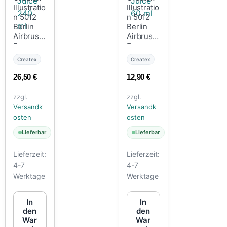
Illustratio
Illustratio
n 5012
n 5012
Berlin
Berlin
Airbrush
Airbrush
Frog
Frog
Juice
Juice 60
Createx
Createx
240 ml
ml
26,50
€
12,90
€
zzgl.
zzgl.
Versandk
Versandk
osten
osten
Lieferbar
Lieferbar
Lieferzeit:
Lieferzeit:
4-7
4-7
Werktage
Werktage
In
In
den
den
War
War