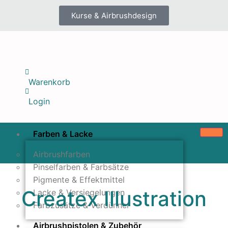
Kurse & Airbrushdesign
Warenkorb
Login
Farben & Lacke
Airbrushfarben
Pinselfarben & Farbsätze
Pigmente & Effektmittel
Createx Illustration
Lacke & Versiegelungen
Farbzusätze & Verdünner
Airbrushpistolen & Zubehör