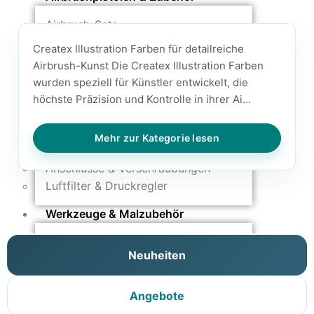
Airbrush-Sets
Airbrush-Pistolen
Createx Illustration Farben für detailreiche
Düsen & Nadeln
Airbrush-Kunst Die Createx Illustration Farben
Ersatzteile & Tuning
wurden speziell für Künstler entwickelt, die
höchste Präzision und Kontrolle in ihrer Ai...
Kompressoren & Lufttechnik
Kompressoren
Mehr zur Kategorie lesen
Schläuche & Kupplungen
Anschlüsse & Verschraubungen
Luftfilter & Druckregler
Werkzeuge & Malzubehör
Pinsel & Stifte
Neuheiten
Pinstriping & Linienführung
Radierer & Schneidewerkzeuge
Plotter & Zubehör
Angebote
Modellbau-Zubehör