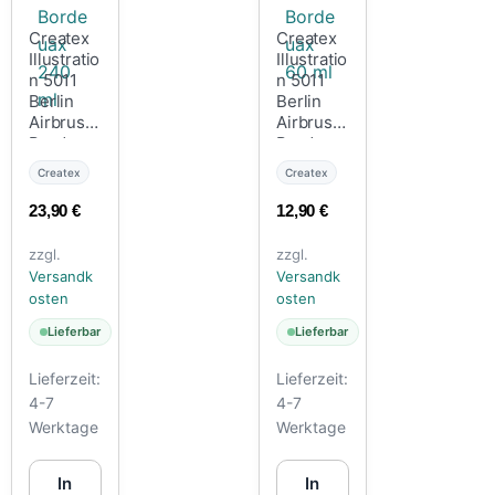
Createx
Createx
Illustratio
Illustratio
n 5011
n 5011
Berlin
Berlin
Airbrush
Airbrush
Bordeua
Bordeua
x 240 ml
x 60 ml
Createx
Createx
23,90
€
12,90
€
zzgl.
zzgl.
Versandk
Versandk
osten
osten
Lieferbar
Lieferbar
Lieferzeit:
Lieferzeit:
4-7
4-7
Werktage
Werktage
In
In