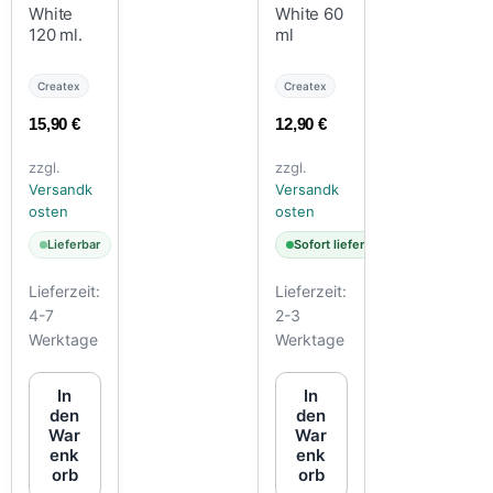
White
White 60
120 ml.
ml
Createx
Createx
15,90
€
12,90
€
zzgl.
zzgl.
Versandk
Versandk
osten
osten
Lieferbar
Sofort lieferbar
Lieferzeit:
Lieferzeit:
4-7
2-3
Werktage
Werktage
In
In
den
den
War
War
enk
enk
orb
orb