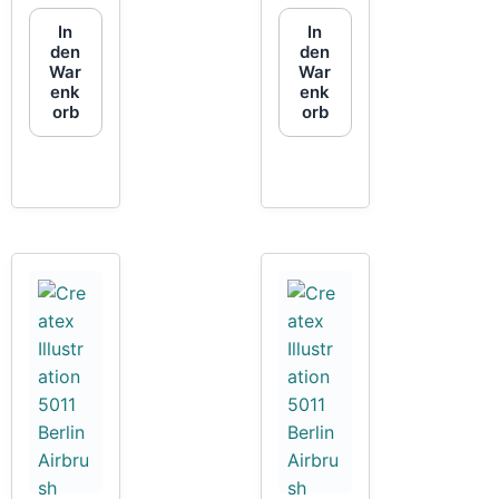
In
In
den
den
War
War
enk
enk
orb
orb