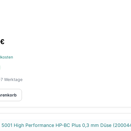
0
€
dkosten
-7 Werktage
arenkorb