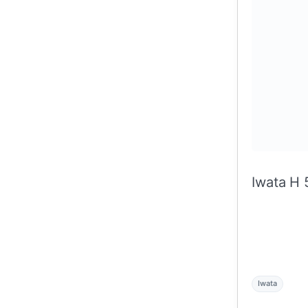
Iwata H
Iwata