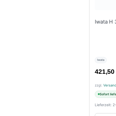
Iwata H 
Iwata
421,5
zzgl.
Versan
Sofort lief
Lieferzeit:
2