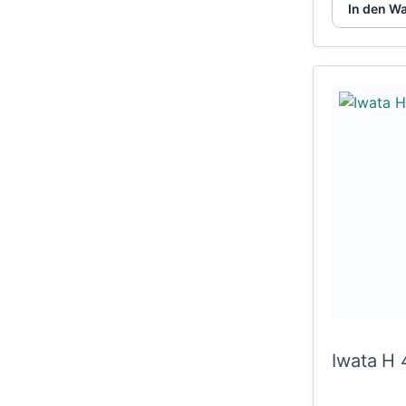
In den W
Iwata H