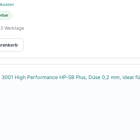
dkosten
erbar
-3 Werktage
arenkorb