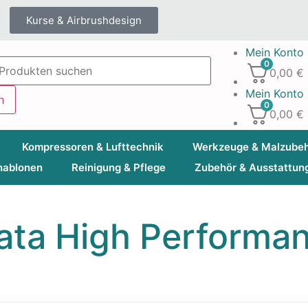
Kurse & Airbrushdesign
Mein Konto
0
0,00
€
Mein Konto
h
0
0,00
€
Kompressoren & Lufttechnik
Werkzeuge & Malzube
hablonen
Reinigung & Pflege
Zubehör & Ausstattun
ata High Performa