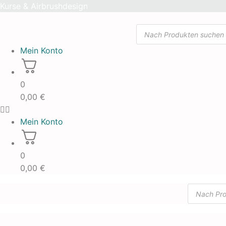
Skip
Kurse & Airbrushdesign
to
Products
content
search
Mein Konto
0
0,00
€
Mein Konto
0
0,00
€
Products
search