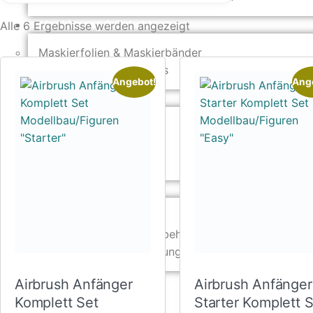
Maskierung & Schablonen
Alle 6 Ergebnisse werden angezeigt
Maskierfolien & Maskierbänder
Schablonen & Templates
Angebot!
Ang
Reinigung & Pflege
Oberflächenreiniger
Airbrush-Reiniger
Luftreinigung & Filter
Zubehör & Ausstattung
Arbeitsplatz & Zubehör
Leerbehälter & Mischzubehör
Spezialliteratur & Anleitungen
Gutscheine
Airbrush Anfänger
Airbrush Anfänger
Komplett Set
Starter Komplett 
X