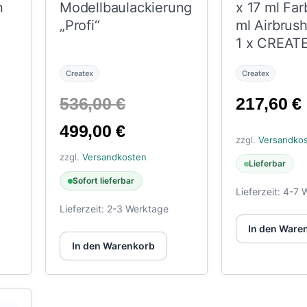
n
Modellbaulackierung
x 17 ml Far
„Profi“
ml Airbrush
1 x CREAT
Airbrush
Createx
Createx
ünglicher
Ursprünglicher
536,00
€
217,60
€
ler
Aktueller
Preis
499,00
€
zzgl.
Versandko
Preis
war:
zzgl.
Versandkosten
Lieferbar
0 €
ist:
536,00 €
Sofort lieferbar
Lieferzeit:
4-7 
 €.
499,00 €.
Lieferzeit:
2-3 Werktage
In den Ware
In den Warenkorb