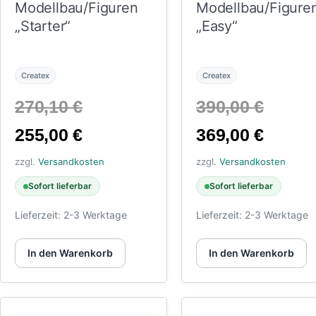
Modellbau/Figuren
Modellbau/Figure
„Starter“
„Easy“
Createx
Createx
Ursprünglicher
Urspr
270,10
€
390,00
€
Aktueller
Preis
Aktuel
Preis
255,00
€
369,00
€
Preis
war:
Preis
war:
zzgl.
Versandkosten
zzgl.
Versandkosten
ist:
270,10 €
ist:
390,0
Sofort lieferbar
Sofort lieferbar
255,00 €.
369,00
Lieferzeit:
2-3 Werktage
Lieferzeit:
2-3 Werktage
In den Warenkorb
In den Warenkorb