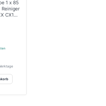
be 1 x 85
 Reiniger
EX CX1
sten
Werktage
nkorb