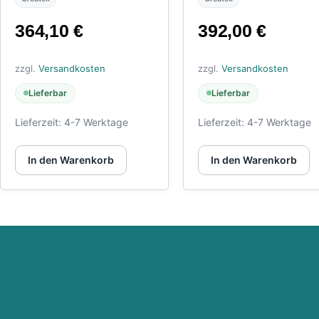
TC108
TC108
364,10
€
392,00
€
zzgl.
Versandkosten
zzgl.
Versandkosten
Lieferbar
Lieferbar
Lieferzeit:
4-7 Werktage
Lieferzeit:
4-7 Werktage
In den Warenkorb
In den Warenkorb