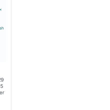
29
85
er
her