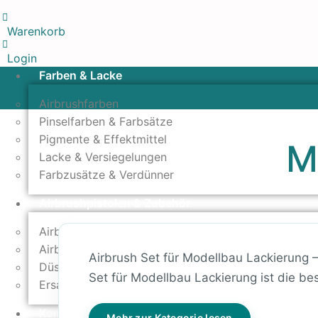
Warenkorb
Login
Farben & Lacke
Airbrushfarben
Pinselfarben & Farbsätze
Pigmente & Effektmittel
M
Lacke & Versiegelungen
Farbzusätze & Verdünner
Airbrushpistolen & Zubehör
Airbrush-Sets
Airbrush-Pistolen
Airbrush Set für Modellbau Lackierung –
Düsen & Nadeln
Set für Modellbau Lackierung ist die be
Ersatzteile & Tuning
Kompressoren & Lufttechnik
Mehr zur Kategorie lesen