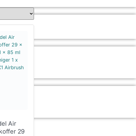
el Air
koffer 29