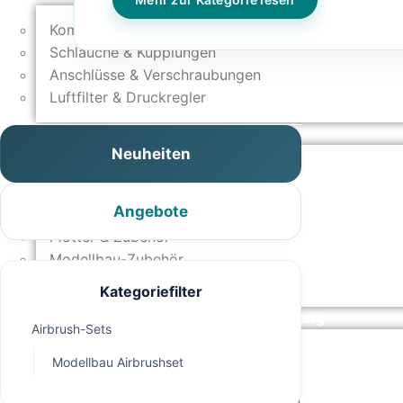
Kompressoren
Schläuche & Kupplungen
Anschlüsse & Verschraubungen
Luftfilter & Druckregler
Werkzeuge & Malzubehör
Neuheiten
Pinsel & Stifte
Pinstriping & Linienführung
Angebote
Radierer & Schneidewerkzeuge
Plotter & Zubehör
Modellbau-Zubehör
Untergründe & Papier
Kategoriefilter
Oberflächenvorbereitung & Bearbeitung
Airbrush-Sets
Spachtelmasse & Sprühspachtel
Modellbau Airbrushset
Schleif- & Poliermittel
Sandstrahlen & Spezialbehandlungen