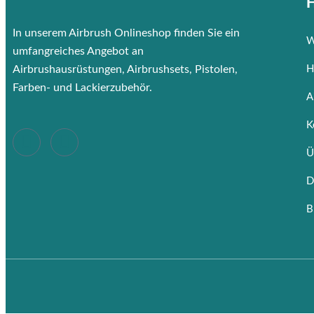
H
In unserem Airbrush Onlineshop finden Sie ein
W
umfangreiches Angebot an
Airbrushausrüstungen, Airbrushsets, Pistolen,
H
Farben- und Lackierzubehör.
A
K
Ü
D
B