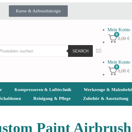
Kurse & Airbrushdesign
Mein Konto
0
0,00
€
SEARCH
Mein Konto
0
0,00
€
r
Kompressoren & Lufttechnik
Werkzeuge & Malzubeh
Schablonen
Reinigung & Pflege
Zubehör & Ausstattung
stom Paint Airbrush