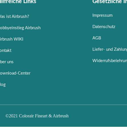
ilfreiche Links
Gesetzliche 
Impressum
as ist Airbrush?
Datenschutz
obbyeinstieg Airbrush
AGB
irbrush WIKI
Liefer- und Zahlu
ontakt
Widerrufsbelehru
ber uns
ownload-Center
log
©2021 Colorair Fineart & Airbrush